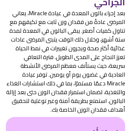
الجراحي
بعد إجراء بالون المعدة في عيادة Miracle، يعاني
المرضى عادةً من فقدان وزن ثابت مع تكيفهم مع
تناول كميات أصغر. يبقى البالون في المعدة لمدة
ستة أشهر، وخلال ذلك الوقت يتبنى المرضى عادات
غذائية أكثر صحة ويجرون تغييرات في نمط الحياة
تعزز النجاح على المدى الطويل. فترة التعافي
سريعة، حيث يستأنف معظم المرضى الأنشطة
العادية في غضون يوم أو يومين. توفر عيادة
Miracle دعمًا مستمرًا، بما في ذلك استشارات الغذاء
والتغذية، لضمان استمرار فقدان الوزن حتى بعد إزالة
البالون. استمتع بطريقة آمنة وغير توغلية لتحقيق
أهداف فقدان الوزن الخاصة بك.