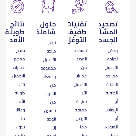
تصحيح
تقنيات
حلول
نتائج
المشاكل
طفيفة
شاملة
طويلة
الجسدية
التوغل
الأمد
توفر
يمكن
تستخدم
تقدم
جراحة
لجراحة
العديد
معظم
التجميل
التجميل
من
عمليات
مجموعة
معالجة
عمليات
التجميل
واسعة
الحالات
التجميل
نتائج
من
الخلقية
الآن
طويلة
الحلول
أو
تقنيات
الأمد
من
الإصابات
طفيفة
وغالبًا
تحسين
أو
التوغل،
ما
الوجه
العيوب،
مما
تكون
إلى
مما
يقلل
دائمة،