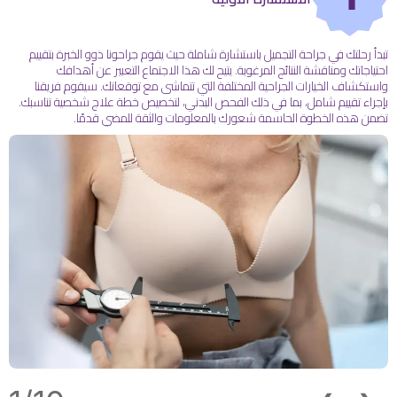
تبدأ رحلتك في جراحة التجميل باستشارة شاملة حيث يقوم جراحونا ذوو الخبرة بتقييم
احتياجاتك ومناقشة النتائج المرغوبة. يتيح لك هذا الاجتماع التعبير عن أهدافك
واستكشاف الخيارات الجراحية المختلفة التي تتماشى مع توقعاتك. سيقوم فريقنا
بإجراء تقييم شامل، بما في ذلك الفحص البدني، لتخصيص خطة علاج شخصية تناسبك.
تضمن هذه الخطوة الحاسمة شعورك بالمعلومات والثقة للمضي قدمًا.