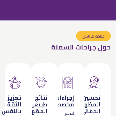
عيادة ميراكل
حول جراحات السمنة
تحسين
إجراءات
نتائج
تعزيز
المظهر
مخصصة
طبيعية
الثقة
الجمالي
المظهر
بالنفس
تُصمم