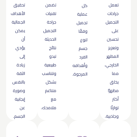
تعمل
تضمن
تحقيق
كل
جراحات
تقنيات
الأهداف
عملية
التجميل
جراحة
الجمالية
تجميل
على
التجميل
يمكن
وفقًا
تحسين
الحديثة
أن
لنوع
وتعزيز
نتائج
يؤدي
جسم
المظهر
تبدو
إلى
الفرد
الخارجي،
طبيعية
زيادة
وأهدافه
مما
وتتناسب
الثقة
المرجوة.
يخلق
بشكل
بالنفس
مظهرًا
متناغم
وصورة
أكثر
مع
إيجابية
توازنًا
ملامحك.
عن
وجاذبية.
الجسم.