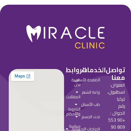
تواصل
الخدمات
الروابط
معنا
من
الصفحة الأساسية
العنوان:
نحن
اسطنبول،
زراعة الشعر
المقالات
تركيا
طب الأسنان
رقم
الشروط
الجوال :
والأحكام
نحت الجسم
+90 553
سياسة
809 90
الجراحات التجميلية
الخصوصية