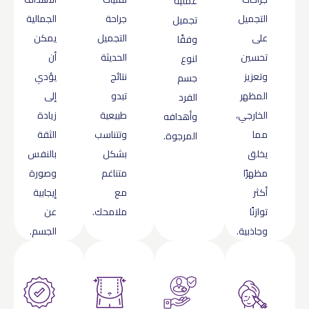
عملية
التجميل
جراحة
الجمالية
تجميل
على
التجميل
يمكن
وفقًا
تحسين
الحديثة
أن
لنوع
وتعزيز
نتائج
يؤدي
جسم
المظهر
تبدو
إلى
الفرد
الخارجي،
طبيعية
زيادة
وأهدافه
مما
وتتناسب
الثقة
المرجوة.
يخلق
بشكل
بالنفس
مظهرًا
متناغم
وصورة
أكثر
مع
إيجابية
توازنًا
ملامحك.
عن
وجاذبية.
الجسم.