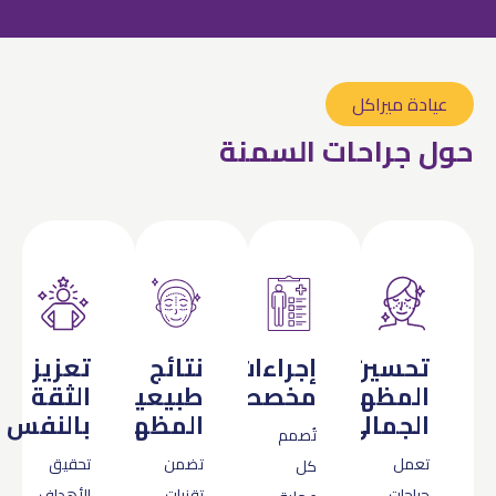
عيادة ميراكل
حول جراحات السمنة
تحسين
إجراءات
نتائج
تعزيز
المظهر
مخصصة
طبيعية
الثقة
الجمالي
المظهر
بالنفس
تُصمم
تعمل
تضمن
تحقيق
كل
جراحات
تقنيات
الأهداف