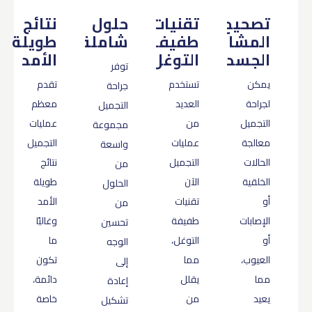
تصحيح
تقنيات
حلول
نتائج
المشاكل
طفيفة
شاملة
طويلة
الجسدية
التوغل
الأمد
توفر
يمكن
تستخدم
تقدم
جراحة
لجراحة
العديد
معظم
التجميل
التجميل
من
عمليات
مجموعة
معالجة
عمليات
التجميل
واسعة
الحالات
التجميل
نتائج
من
الخلقية
الآن
طويلة
الحلول
أو
تقنيات
الأمد
من
الإصابات
طفيفة
وغالبًا
تحسين
أو
التوغل،
ما
الوجه
العيوب،
مما
تكون
إلى
مما
يقلل
دائمة،
إعادة
يعيد
من
خاصة
تشكيل