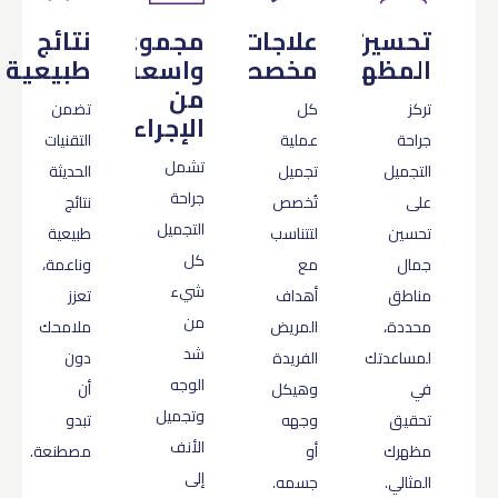
تحسين
علاجات
مجموعة
نتائج
المظهر
مخصصة
واسعة
طبيعية
من
تركز
كل
تضمن
الإجراءات
جراحة
عملية
التقنيات
تشمل
التجميل
تجميل
الحديثة
جراحة
على
تُخصص
نتائج
التجميل
تحسين
لتتناسب
طبيعية
كل
جمال
مع
وناعمة،
شيء
مناطق
أهداف
تعزز
من
محددة،
المريض
ملامحك
شد
لمساعدتك
الفريدة
دون
الوجه
في
وهيكل
أن
وتجميل
تحقيق
وجهه
تبدو
الأنف
مظهرك
أو
مصطنعة.
إلى
المثالي.
جسمه.