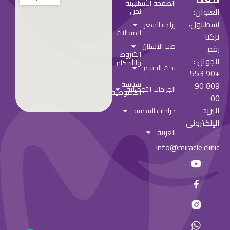
من
الصفحة الأساسية
العنوان:
نحن
اسطنبول،
زراعة الشعر
المقالات
تركيا
طب الأسنان
رقم
الشروط
الجوال :
والأحكام
نحت الجسم
+90 553
سياسة
809 90
الجراحات التجميلية
الخصوصية
00
البريد
جراحات السمنة
الإلكتروني
العربية
:
info@miracle.clinic