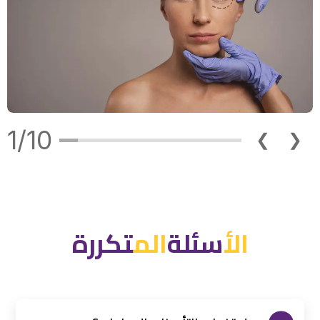
1/10
❮
❯
الأ
سئلة
ال
م
تكررة