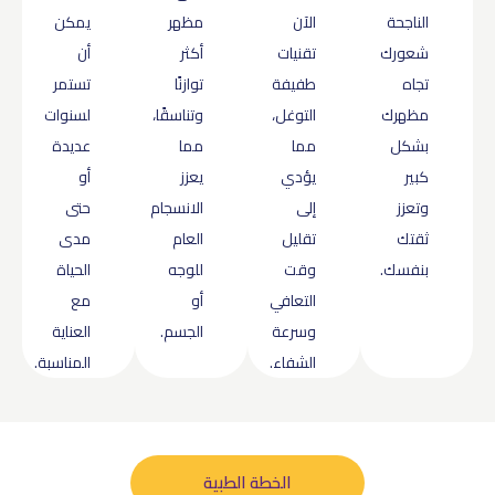
الناجحة
الآن
مظهر
يمكن
شعورك
تقنيات
أكثر
أن
تجاه
طفيفة
توازنًا
تستمر
مظهرك
التوغل،
وتناسقًا،
لسنوات
بشكل
مما
مما
عديدة
كبير
يؤدي
يعزز
أو
وتعزز
إلى
الانسجام
حتى
ثقتك
تقليل
العام
مدى
بنفسك.
وقت
للوجه
الحياة
التعافي
أو
مع
وسرعة
الجسم.
العناية
الشفاء.
المناسبة.
الخطة الطبية