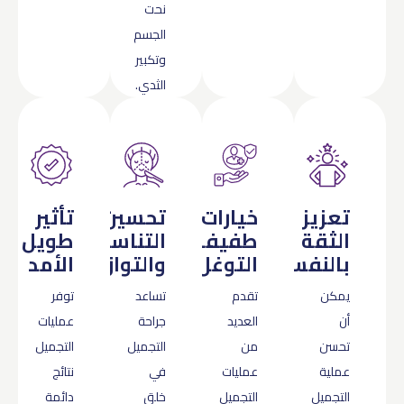
نحت
الجسم
وتكبير
الثدي.
تعزيز
خيارات
تحسين
تأثير
الثقة
طفيفة
التناسق
طويل
بالنفس
التوغل
والتوازن
الأمد
يمكن
تقدم
تساعد
توفر
أن
العديد
جراحة
عمليات
تحسن
من
التجميل
التجميل
عملية
عمليات
في
نتائج
التجميل
التجميل
خلق
دائمة