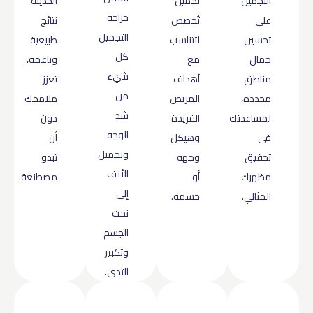
التجميل
تجميل
الحديثة
جراحة
على
تُخصص
نتائج
التجميل
تحسين
لتتناسب
طبيعية
كل
جمال
مع
وناعمة،
شيء
مناطق
أهداف
تعزز
من
محددة،
المريض
ملامحك
شد
لمساعدتك
الفريدة
دون
الوجه
في
وهيكل
أن
وتجميل
تحقيق
وجهه
تبدو
الأنف
مظهرك
أو
مصطنعة.
إلى
المثالي.
جسمه.
نحت
الجسم
وتكبير
الثدي.