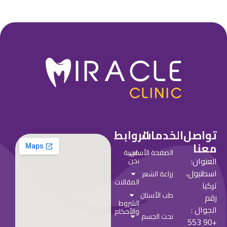
تواصل
الخدمات
الروابط
معنا
من
الصفحة الأساسية
العنوان:
نحن
اسطنبول،
زراعة الشعر
المقالات
تركيا
طب الأسنان
رقم
الشروط
الجوال :
والأحكام
نحت الجسم
+90 553