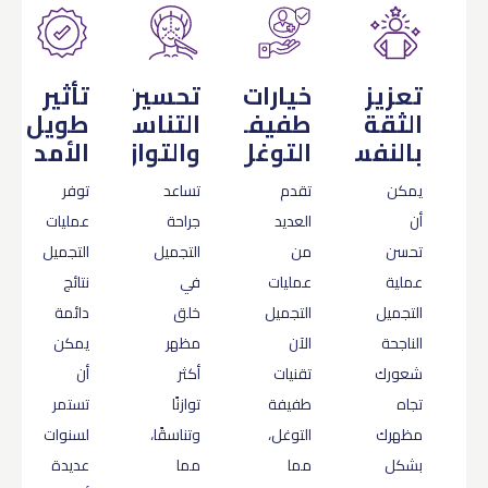
تعزيز
خيارات
تحسين
تأثير
الثقة
طفيفة
التناسق
طويل
بالنفس
التوغل
والتوازن
الأمد
يمكن
تقدم
تساعد
توفر
أن
العديد
جراحة
عمليات
تحسن
من
التجميل
التجميل
عملية
عمليات
في
نتائج
التجميل
التجميل
خلق
دائمة
الناجحة
الآن
مظهر
يمكن
شعورك
تقنيات
أكثر
أن
تجاه
طفيفة
توازنًا
تستمر
مظهرك
التوغل،
وتناسقًا،
لسنوات
بشكل
مما
مما
عديدة