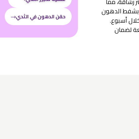
 رشاقة، مما
ة بشفط الدهون
حقن الدهون في الثدي
لال أسبوع.
عة لضمان