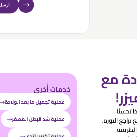
ارسل 
دة مع
خدمات أُخرى
زر!
عملية تجميل ما بعد الولادة
 في عيادة Miracle، ستلاحظ تحسنًا
عملية شد البطن المصغر
تراجع التورم،
. تضمن هذه الطريقة
عملية تكبير الثدي