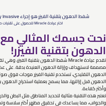
شفط الدهون بتقنية الفيزر هو إجراء Minimally Invasive يزيل الدهون العنيدة بدقة، مما يعزز ملامح الجسم وتحديده.
اختر عيادة Miracle للحصول على تقنيات حديثة وآمنة وفعالة في تقليل الدهون مع شفط الدهون بتقنية الفيزر.
نحت جسمك المثالي مع
الدهون بتقنية الفيزر!
تقدم عيادة Miracle شفط الدهون بتقنية الفيزر، و
مصممة لاستهداف وإزالة الدهون العنيدة بدقة. على
الدهون التقليدي، تستخدم تقنية الفيزر موجات فوق صوتي
الدهون قبل إزالتها، مما يسمح بعملية استخراج الدهون ب
وأكثر كفاءة.
تعتبر هذه التقنية مثالية لتحديد المناطق مثل البطن والذ
والجوانب، مما يساعدك في تحقيق مظهر أكثر سلاسة وتحد