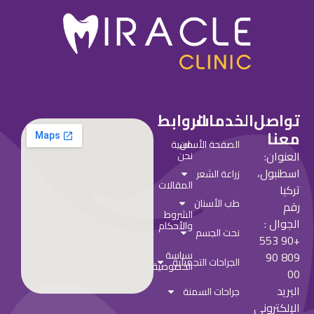
واصل
الخدمات
الروابط
نا
من
الصفحة الأساسية
عنوان:
نحن
طنبول،
زراعة الشعر
المقالات
يا
طب الأسنان
م
الشروط
جوال :
والأحكام
نحت الجسم
+90 553
سياسة
809 90
الجراحات التجميلية
الخصوصية
ريد
جراحات السمنة
إلكتروني