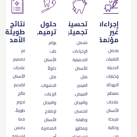
إجراءات
تحسينات
حلول
نتائج
غير
تجميلية
ترميمية
طويلة
مؤلمة
الأمد
تشمل
يوفر
بفضل
تم
الإجراءات
طب
التقنيات
تصميم
التجميلية
الأسنان
الحديثة
علاجات
للأسنان
حلولاً
وخيارات
الأسنان
مثل
مثل
التهدئة،
لتقديم
الفينير،
الحشوات،
معظم
نتائج
التبييض،
الزرعات،
علاجات
تدوم
والتيجان
والتيجان
الأسنان
طويلاً،
لتحسين
لإصلاح
مريحة
مما
وظيفة
الأسنان
وخالية
يضمن
ومظهر
المتضررة
من
ابتسامة
ابتسامتك.
أو