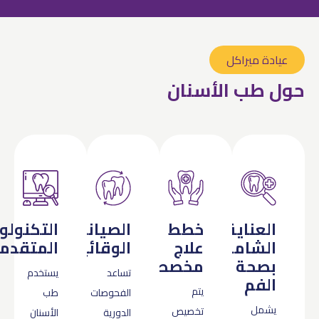
عيادة ميراكل
ول طب الأسنان
العناية
خطط
الصيانة
التكنولوجيا
الشاملة
علاج
الوقائية
المتقدمة
بصحة
مخصصة
تساعد
يستخدم
الفم
يتم
الفحوصات
طب
يشمل
تخصيص
الدورية
الأسنان