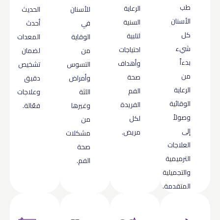
طب
الرعاية
للأسنان
الحديث
الأسنان
السنية
في
أحدث
كل
لتلبية
الوقاية
المعدات
شيء
احتياجات
من
لضمان
بدءاً
وأهداف
التسوس
تشخيص
من
صحة
وأمراض
دقيق
الرعاية
الفم
اللثة
وعلاجات
الوقائية
الفريدة
وغيرها
فعّالة.
وصولاً
لكل
من
إلى
مريض.
مشكلات
العلاجات
صحة
الترميمية
الفم.
والتجميلية
المتقدمة.