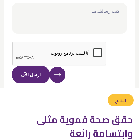
ارسل الآن
النتائج
قق صحة فموية مثلى
ابتسامة رائعة