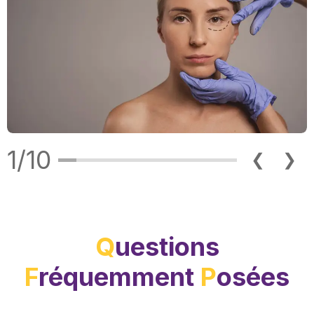
1/10
❮
❯
Q
uestions
F
réquemment
P
osées