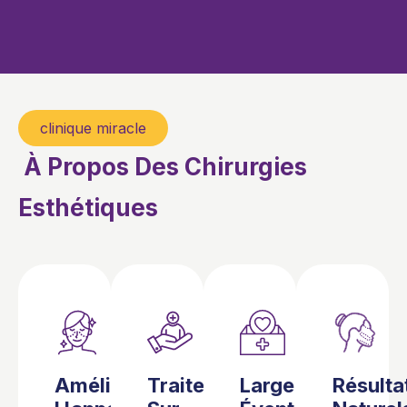
clinique miracle
À Propos Des Chirurgies
Esthétiques
Améliore
Traitements
Large
Résulta