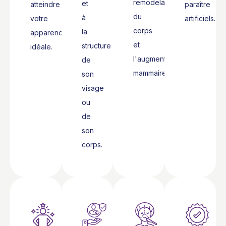
remodelage
et
atteindre
paraître
du
à
votre
artificiels.
corps
la
apparence
et
structure
idéale.
l'augmentation
de
mammaire.
son
visage
ou
de
son
corps.