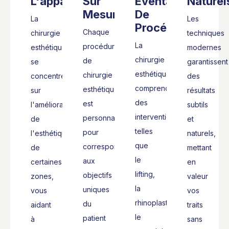
L'apparence
Sur
Éventail
Naturel
Mesure
De
La
Les
Procédures
Chaque
chirurgie
techniques
La
procédure
esthétique
modernes
chirurgie
de
se
garantissent
esthétique
chirurgie
concentre
des
comprend
esthétique
sur
résultats
des
est
l'amélioration
subtils
interventions
personnalisée
de
et
telles
pour
l'esthétique
naturels,
que
correspondre
de
mettant
le
aux
certaines
en
lifting,
objectifs
zones,
valeur
la
uniques
vous
vos
rhinoplastie,
du
aidant
traits
le
patient
à
sans