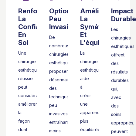
Renforce
Options
Améliore
Impact
La
Peu
La
Durable
Confiance
Invasives
Symétrie
Les
En
Et
De
chirurgies
Soi
L'équilibre
nombreuses
esthétiques
Une
La
chirurgies
offrent
chirurgie
chirurgie
esthétiques
des
esthétique
esthétique
proposent
résultats
réussie
aide
désormais
durables
peut
à
des
qui,
considérablement
créer
techniques
avec
améliorer
une
peu
des
la
apparence
invasives,
soins
façon
plus
entraînant
appropriés,
dont
équilibrée
moins
peuvent