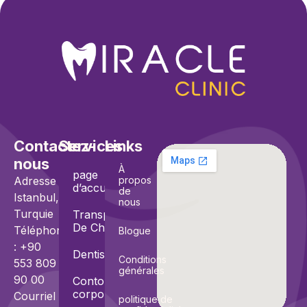
Contactez-
Services
Links
nous
À
page
Adresse :
propos
d’accueil
de
Istanbul,
nous
Turquie
Transplantation
De Cheveux
Téléphone
Blogue
: +90
Dentisterie
Conditions
553 809
générales
90 00
Contourage
corporel
Courriel
politique de