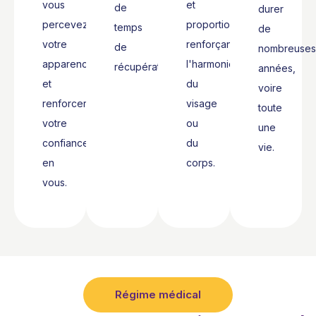
vous
et
de
durer
percevez
proportionnée,
temps
de
votre
renforçant
de
nombreuses
apparence
l'harmonie
récupération.
années,
et
du
voire
renforcer
visage
toute
votre
ou
une
confiance
du
vie.
en
corps.
vous.
Régime médical