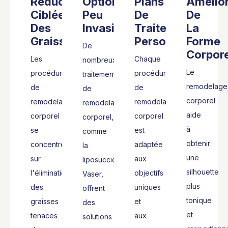
Réduction
Options
Plans
Amélior
Ciblée
Peu
De
De
Des
Invasives
Traitement
La
Graisses
Personnalisés
Forme
De
Corpore
Les
Chaque
nombreux
Le
procédures
procédure
traitements
remodelage
de
de
de
corporel
remodelage
remodelage
remodelage
aide
corporel
corporel
corporel,
à
se
est
comme
obtenir
concentrent
adaptée
la
une
sur
aux
liposuccion
silhouette
l'élimination
objectifs
Vaser,
plus
des
uniques
offrent
tonique
graisses
et
des
et
tenaces
aux
solutions