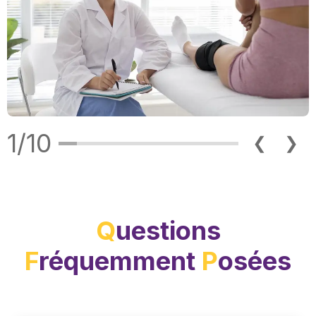
1/10
❮
❯
Q
uestions
F
réquemment
P
osées