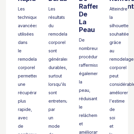
Raffermissement
Les
Les
Atteindre
De
techniques
résultats
la
La
avancées
du
silhouette
Peau
utilisées
remodelage
souhaitée
De
dans
corporel
grâce
nombreuses
le
sont
au
procédures
remodelage
généralement
remodelage
raffermissent
corporel
durables,
corporel
également
permettent
surtout
peut
la
une
lorsqu'ils
considérabl
peau,
récupération
sont
améliorer
réduisant
plus
entretenus
l'estime
le
rapide,
par
de
relâchement
avec
un
soi
et
de
mode
et
améliorant