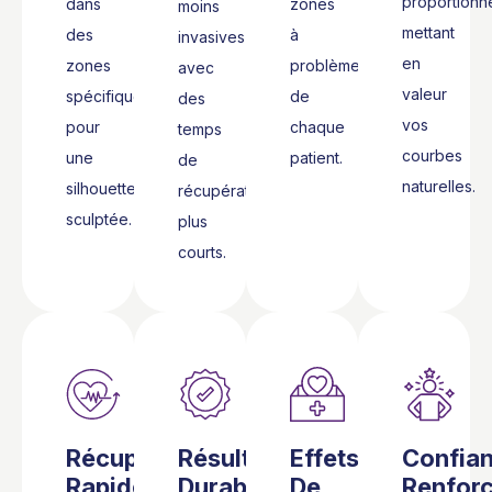
proportionn
dans
zones
moins
mettant
des
à
invasives
en
zones
problèmes
avec
valeur
spécifiques
de
des
vos
pour
chaque
temps
courbes
une
patient.
de
naturelles.
silhouette
récupération
sculptée.
plus
courts.
Récupération
Résultats
Effets
Confia
Rapide
Durables
De
Renfor