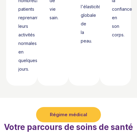
nombreux
de
la
l'élasticité
patients
vie
confiance
globale
reprenant
sain.
en
de
leurs
son
la
activités
corps.
peau.
normales
en
quelques
jours.
Régime médical
Votre parcours de soins de santé