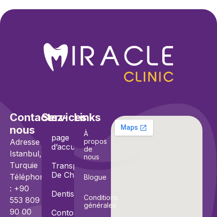
Contactez-
Services
Links
nous
À
page
Adresse :
propos
d’accueil
de
Istanbul,
nous
Turquie
Transplantation
De Cheveux
Téléphone
Blogue
: +90
Dentisterie
Conditions
553 809
générales
90 00
Contourage