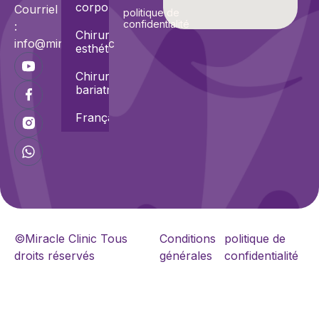
corporel
Courriel
politique de
confidentialité
:
Chirurgies
info@miracle.clinic
esthétiques
Chirurgies
bariatriques
Français
©Miracle Clinic Tous
Conditions
politique de
droits réservés
générales
confidentialité