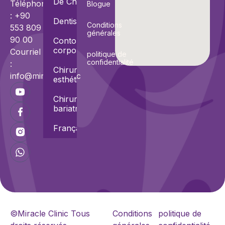
De Cheveux
Téléphone
Blogue
: +90
Dentisterie
Conditions
553 809
générales
90 00
Contourage
corporel
Courriel
politique de
confidentialité
:
Chirurgies
info@miracle.clinic
esthétiques
Chirurgies
bariatriques
Français
©Miracle Clinic Tous
Conditions
politique de