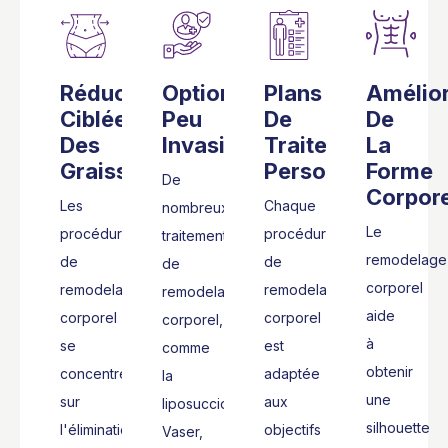
Réduction
Options
Plans
Amélior
Ciblée
Peu
De
De
Des
Invasives
Traitement
La
Graisses
Personnalisés
Forme
De
Corpore
Les
Chaque
nombreux
Le
procédures
procédure
traitements
remodelage
de
de
de
corporel
remodelage
remodelage
remodelage
aide
corporel
corporel
corporel,
à
se
est
comme
obtenir
concentrent
adaptée
la
une
sur
aux
liposuccion
silhouette
l'élimination
objectifs
Vaser,