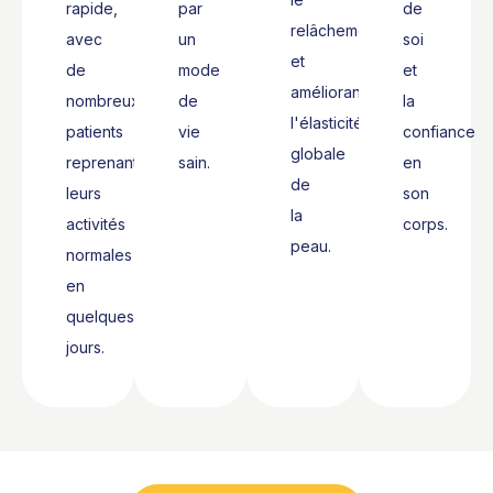
rapide,
par
de
relâchement
avec
un
soi
et
de
mode
et
améliorant
nombreux
de
la
l'élasticité
patients
vie
confiance
globale
reprenant
sain.
en
de
leurs
son
la
activités
corps.
peau.
normales
en
quelques
jours.