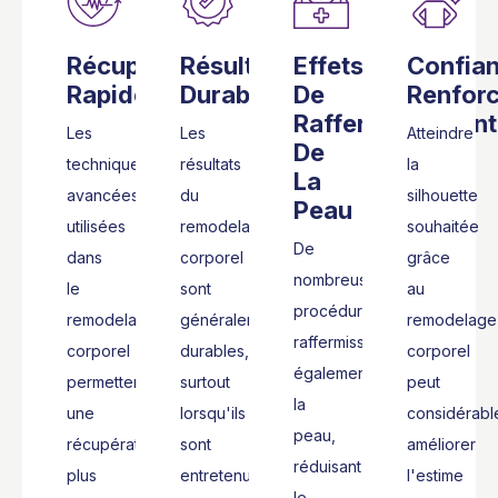
Récupération
Résultats
Effets
Confia
Rapide
Durables
De
Renfor
Raffermissement
Les
Les
Atteindre
De
techniques
résultats
la
La
avancées
du
silhouette
Peau
utilisées
remodelage
souhaitée
De
dans
corporel
grâce
nombreuses
le
sont
au
procédures
remodelage
généralement
remodelage
raffermissent
corporel
durables,
corporel
également
permettent
surtout
peut
la
une
lorsqu'ils
considérabl
peau,
récupération
sont
améliorer
réduisant
plus
entretenus
l'estime
le