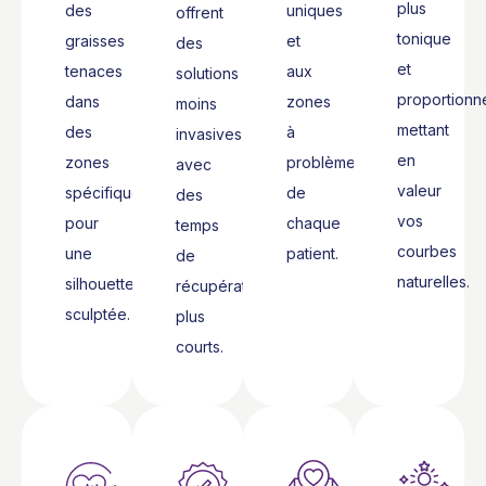
plus
des
uniques
offrent
tonique
graisses
et
des
et
tenaces
aux
solutions
proportionn
dans
zones
moins
mettant
des
à
invasives
en
zones
problèmes
avec
valeur
spécifiques
de
des
vos
pour
chaque
temps
courbes
une
patient.
de
naturelles.
silhouette
récupération
sculptée.
plus
courts.