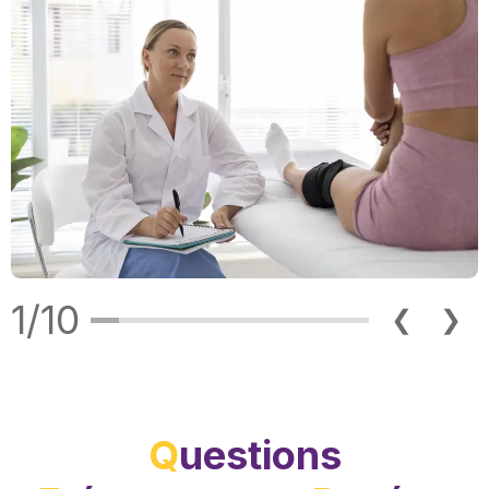
1/10
❮
❯
Q
uestions