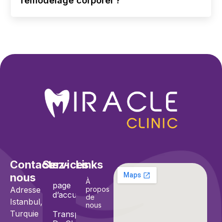
remodelage corporel ?
Contactez-
Services
Links
nous
À
page
Adresse :
propos
d’accueil
de
Istanbul,
nous
Turquie
Transplantation